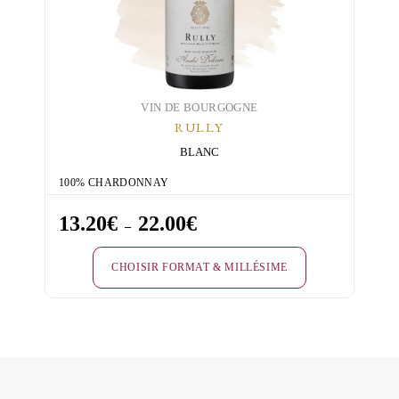
choisies
sur
la
page
du
VIN DE BOURGOGNE
RULLY
produit
BLANC
100% CHARDONNAY
13.20
€
22.00
€
Plage
–
de
CHOISIR FORMAT & MILLÉSIME
prix :
13.20€
Ce
à
produit
22.00€
a
plusieurs
variations.