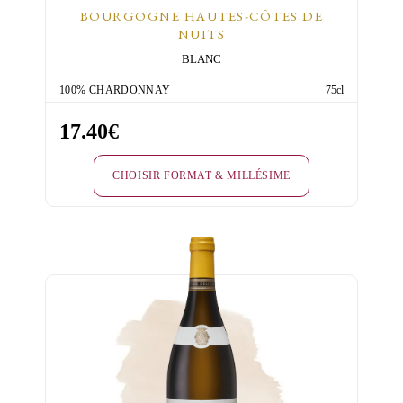
BOURGOGNE HAUTES-CÔTES DE
produit
NUITS
BLANC
100% CHARDONNAY
75cl
17.40
€
CHOISIR FORMAT & MILLÉSIME
Ce
produit
a
plusieurs
variations.
Les
options
peuvent
être