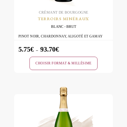
page
du
CRÉMANT DE BOURGOGNE
TERROIRS MINÉRAUX
produit
BLANC
BRUT
PINOT NOIR, CHARDONNAY, ALIGOTÉ ET GAMAY
5.75
€
93.70
€
Plage
–
de
CHOISIR FORMAT & MILLÉSIME
prix :
5.75€
Ce
à
produit
93.70€
a
plusieurs
variations.
Les
options
peuvent