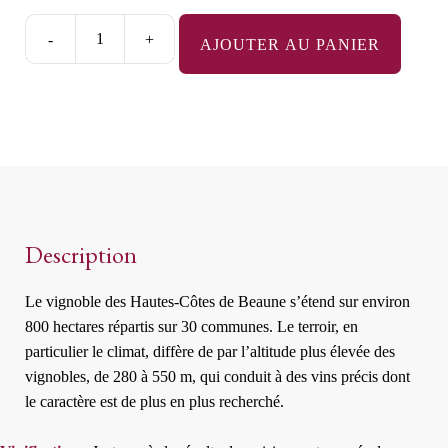
-
+
AJOUTER AU PANIER
quantité
de
Bourgogne
Hautes-
Côtes
de
Beaune
Blanc
Description
Le vignoble des Hautes-Côtes de Beaune s’étend sur environ
800 hectares répartis sur 30 communes. Le terroir, en
particulier le climat, diffère de par l’altitude plus élevée des
vignobles, de 280 à 550 m, qui conduit à des vins précis dont
le caractère est de plus en plus recherché.