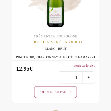
être
choisies
sur
la
page
du
CRÉMANT DE BOURGOGNE
TERROIRS MINÉRAUX BIO
produit
BLANC
BRUT
PINOT NOIR, CHARDONNAY, ALIGOTÉ ET GAMAY
75cl
vendu par lot de 1
12.95
€
-
+
quantité
de
AJOUTER AU PANIER
Terroirs
Minéraux
Blanc