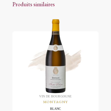
Produits similaires
Les
options
peuvent
être
choisies
sur
la
page
du
produit
VIN DE BOURGOGNE
MONTAGNY
BLANC