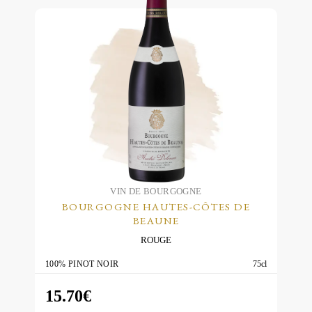
plusieurs
variations.
Les
options
peuvent
être
choisies
sur
la
page
du
VIN DE BOURGOGNE
BOURGOGNE HAUTES-CÔTES DE
produit
BEAUNE
ROUGE
100% PINOT NOIR
75cl
15.70
€