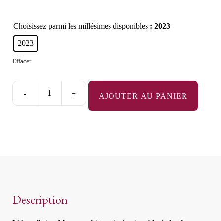
Choisissez parmi les millésimes disponibles
: 2023
2023
Effacer
-
+
AJOUTER AU PANIER
quantité
de
Mercurey
Blanc
Description