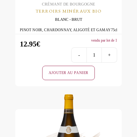
du
CRÉMANT DE BOURGOGNE
TERROIRS MINÉRAUX BIO
produit
BLANC
BRUT
PINOT NOIR, CHARDONNAY, ALIGOTÉ ET GAMAY
75cl
vendu par lot de 1
12.95
€
-
+
quantité
de
AJOUTER AU PANIER
Terroirs
Minéraux
Blanc
Brut
BIO