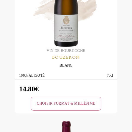
VIN DE BOURGOGNE
BOUZERON
BLANC
100% ALIGOTÉ
75cl
14.80
€
CHOISIR FORMAT & MILLÉSIME
Ce
produit
a