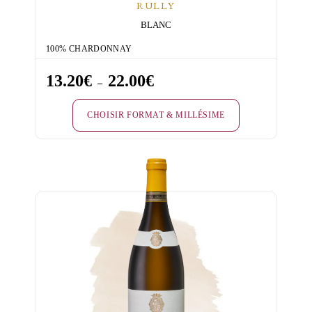
RULLY
BLANC
100% CHARDONNAY
13.20
€
22.00
€
Plage
–
de
CHOISIR FORMAT & MILLÉSIME
prix :
13.20€
Ce
à
produit
22.00€
a
plusieurs
variations.
Les
options
peuvent
être
choisies