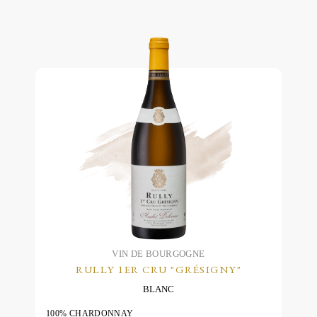
options
peuvent
être
choisies
sur
la
page
du
produit
VIN DE BOURGOGNE
RULLY 1ER CRU "GRÉSIGNY"
BLANC
100% CHARDONNAY