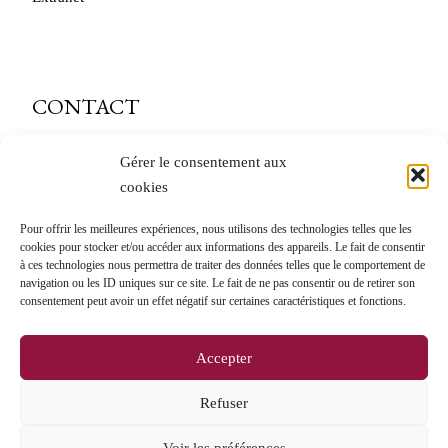
CONTACT
caveau@andre-delorme.com
Gérer le consentement aux
cookies
Tél. 03 85 87 64 14
Pour offrir les meilleures expériences, nous utilisons des technologies telles que les
André Delorme
cookies pour stocker et/ou accéder aux informations des appareils. Le fait de consentir
à ces technologies nous permettra de traiter des données telles que le comportement de
11 Rue des Bordes
navigation ou les ID uniques sur ce site. Le fait de ne pas consentir ou de retirer son
71150 Rully
consentement peut avoir un effet négatif sur certaines caractéristiques et fonctions.
Accepter
Refuser
Voir les préférences