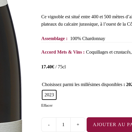
Ce vignoble est situé entre 400 et 500 mètres d’al
plateaux du calcaire jurassique, à l’ouest de la C
Assemblage :
100% Chardonnay
Accord Mets & Vins :
Coquillages et crustacés,
17.40
€
/ 75cl
Choisissez parmi les millésimes disponibles
: 20
2023
Effacer
-
+
AJOUTER AU P
quantité