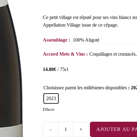
Ce petit village est réputé pour ses vins blancs is
Appellation Village issue de ce cépage.
Assemblage :
100% Aligoté
Accord Mets & Vins :
Coquillages et crustacés,
14.80
€
/ 75cl
Choisissez parmi les millésimes disponibles
: 20
2023
Effacer
-
+
AJOUTER AU P
quantité