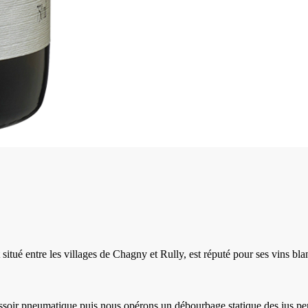
 situé entre les villages de Chagny et Rully, est réputé pour ses vins bla
pressoir pneumatique puis nous opérons un débourbage statique des jus pe