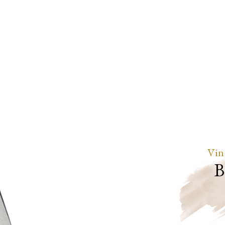
Vin
B