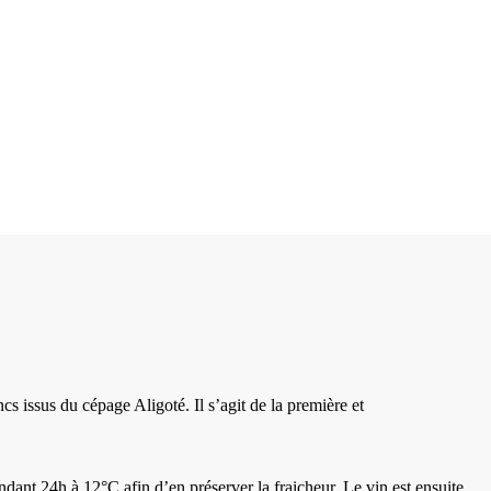
ncs issus du cépage Aligoté. Il s’agit de la première et
ndant 24h à 12°C afin d’en préserver la fraicheur. Le vin est ensuite