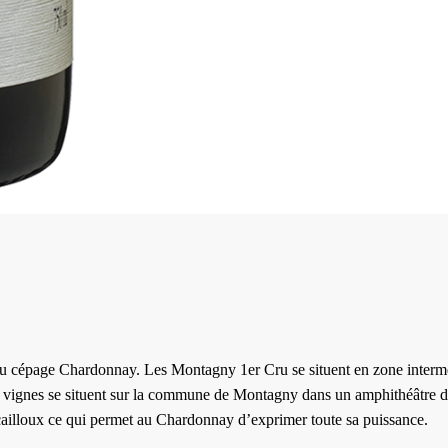
du cépage Chardonnay. Les Montagny 1er Cru se situent en zone interméd
es vignes se situent sur la commune de Montagny dans un amphithéâtre de
e cailloux ce qui permet au Chardonnay d’exprimer toute sa puissance.