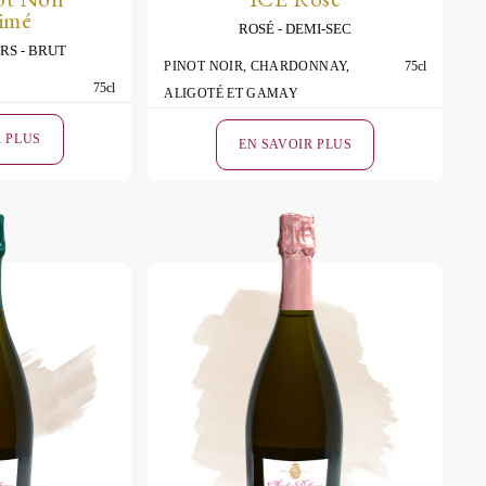
simé
ROSÉ
DEMI-SEC
IRS
BRUT
PINOT NOIR, CHARDONNAY,
75cl
75cl
ALIGOTÉ ET GAMAY
R PLUS
EN SAVOIR PLUS