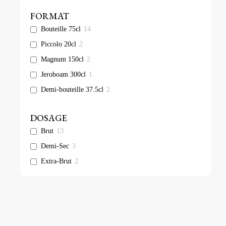
FORMAT
Bouteille 75cl
14
Piccolo 20cl
2
Magnum 150cl
2
Jeroboam 300cl
1
Demi-bouteille 37.5cl
2
DOSAGE
Brut
13
Demi-Sec
3
Extra-Brut
2