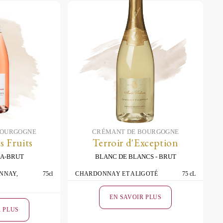
BOURGOGNE
CRÉMANT DE BOURGOGNE
s Fruits
Terroir d'Exception
A-BRUT
BLANC DE BLANCS
BRUT
NNAY,
75cl
CHARDONNAY ET ALIGOTÉ
75 cL
EN SAVOIR PLUS
R PLUS