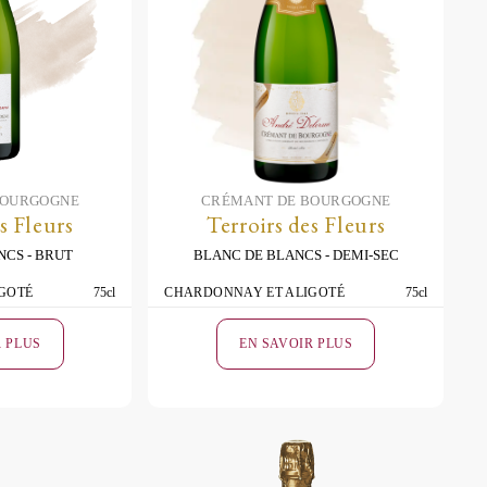
BOURGOGNE
CRÉMANT DE BOURGOGNE
s Fleurs
Terroirs des Fleurs
NCS
BRUT
BLANC DE BLANCS
DEMI-SEC
GOTÉ
75cl
CHARDONNAY ET ALIGOTÉ
75cl
R PLUS
EN SAVOIR PLUS