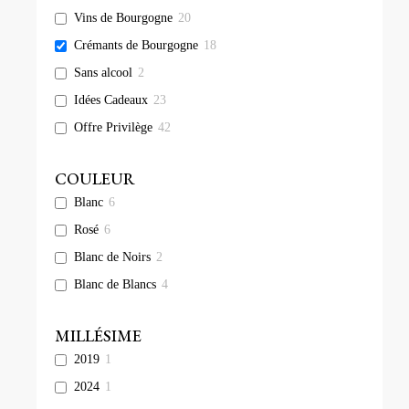
Vins de Bourgogne
20
Crémants de Bourgogne
18
Sans alcool
2
Idées Cadeaux
23
Offre Privilège
42
COULEUR
Blanc
6
Rosé
6
Blanc de Noirs
2
Blanc de Blancs
4
MILLÉSIME
2019
1
2024
1