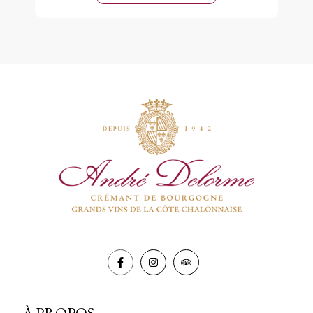
Minéraux
Blanc
Brut
BIO
À PROPOS