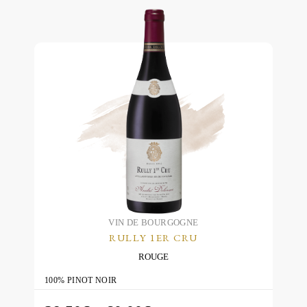
peuvent
être
choisies
sur
la
page
du
produit
VIN DE BOURGOGNE
RULLY 1ER CRU
ROUGE
100% PINOT NOIR