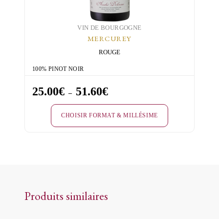
la
page
du
VIN DE BOURGOGNE
MERCUREY
produit
ROUGE
100% PINOT NOIR
25.00
€
51.60
€
Plage
–
de
CHOISIR FORMAT & MILLÉSIME
prix :
25.00€
Ce
à
produit
51.60€
a
plusieurs
variations.
Produits similaires
Les
options