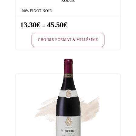
ROUGE
100% PINOT NOIR
13.30
€
45.50
€
Plage
–
de
CHOISIR FORMAT & MILLÉSIME
prix :
13.30€
Ce
à
produit
45.50€
a
plusieurs
variations.
Les
options
peuvent
être
choisies
sur