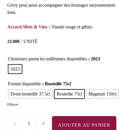
Givry peut aussi accompagner des fromages moyennement
forts.
Accord Mets & Vins :
Viande rouge et gibier.
21.00
€
/ UNITÉ
Choisissez parmi les millésimes disponibles
: 2023
2023
Format disponible
: Bouteille 75cl
Demi-bouteille 37.5cl
Bouteille 75cl
Magnum 150cl
Effacer
-
+
AJOUTER AU PANIER
quantité