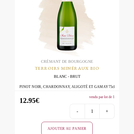
Les
options
peuvent
être
choisies
sur
la
page
du
CRÉMANT DE BOURGOGNE
TERROIRS MINÉRAUX BIO
produit
BLANC
BRUT
PINOT NOIR, CHARDONNAY, ALIGOTÉ ET GAMAY
75cl
vendu par lot de 1
12.95
€
-
+
quantité
de
AJOUTER AU PANIER
Terroirs