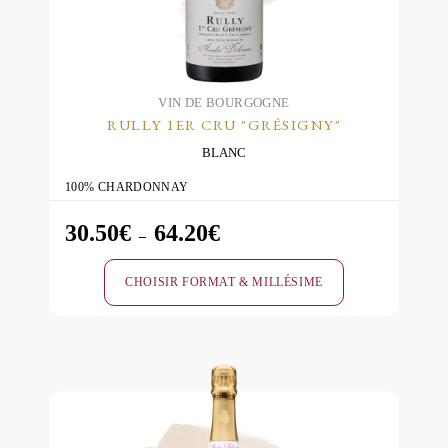
choisies
sur
la
page
du
VIN DE BOURGOGNE
RULLY 1ER CRU "GRÉSIGNY"
produit
BLANC
100% CHARDONNAY
30.50
€
64.20
€
Plage
–
de
CHOISIR FORMAT & MILLÉSIME
prix :
30.50€
Ce
à
produit
64.20€
a
plusieurs
variations.