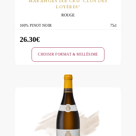
MARANGES 1ER CRU "CLOS DES
produit
LOYÈRES"
ROUGE
100% PINOT NOIR
75cl
26.30
€
CHOISIR FORMAT & MILLÉSIME
Ce
produit
a
plusieurs
variations.
Les
options
peuvent
être