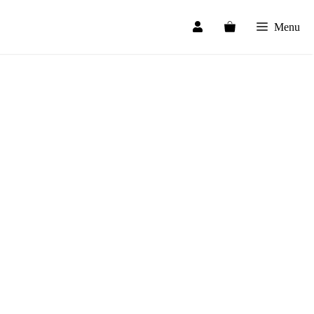
13.00€
through
Menu
42.00€