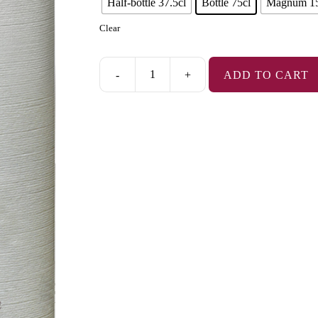
Half-bottle 37.5cl
Bottle 75cl
Magnum 15
Clear
-
+
ADD TO CART
Givry
Rouge
quantity