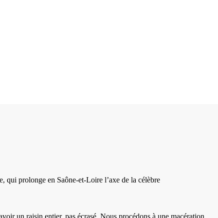
, qui prolonge en Saône-et-Loire l’axe de la célèbre
 d’avoir un raisin entier, pas écrasé. Nous procédons à une macération