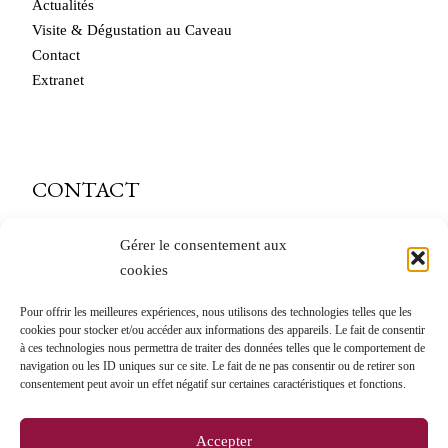
Actualités
Visite & Dégustation au Caveau
Contact
Extranet
CONTACT
caveau@andre-delorme.com
Gérer le consentement aux
cookies
Tél. 03 85 87 64 14
Pour offrir les meilleures expériences, nous utilisons des technologies telles que les
André Delorme
cookies pour stocker et/ou accéder aux informations des appareils. Le fait de consentir
à ces technologies nous permettra de traiter des données telles que le comportement de
11 Rue des Bordes
navigation ou les ID uniques sur ce site. Le fait de ne pas consentir ou de retirer son
71150 Rully
consentement peut avoir un effet négatif sur certaines caractéristiques et fonctions.
Accepter