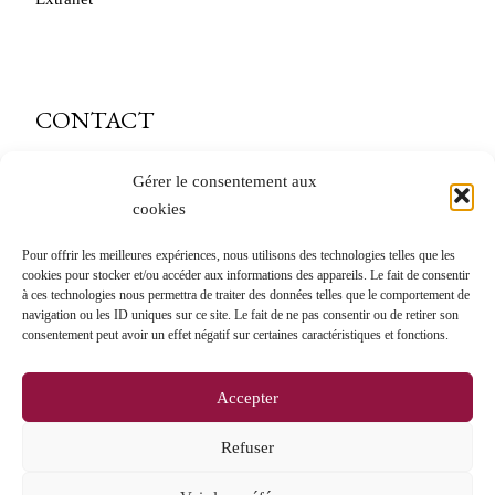
CONTACT
caveau@andre-delorme.com
Gérer le consentement aux
cookies
Tél. 03 85 87 64 14
Pour offrir les meilleures expériences, nous utilisons des technologies telles que les
André Delorme
cookies pour stocker et/ou accéder aux informations des appareils. Le fait de consentir
à ces technologies nous permettra de traiter des données telles que le comportement de
11 Rue des Bordes
navigation ou les ID uniques sur ce site. Le fait de ne pas consentir ou de retirer son
71150 Rully
consentement peut avoir un effet négatif sur certaines caractéristiques et fonctions.
Accepter
Refuser