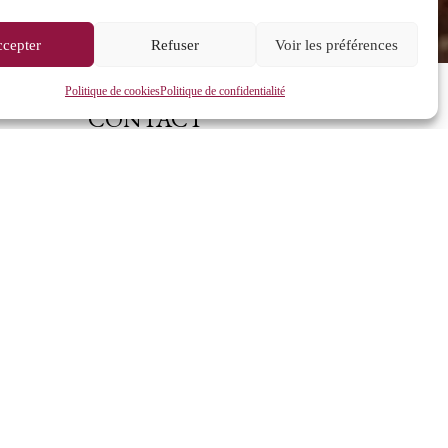
cepter
Refuser
Voir les préférences
Politique de cookies
Politique de confidentialité
CONTACT
caveau@andre-delorme.com
Tél. 03 85 87 64 14
André Delorme
11 Rue des Bordes
71150 Rully