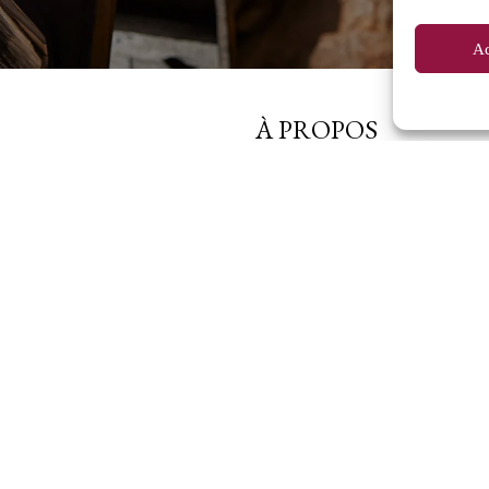
Ac
À PROPOS
Domaine
Crémants & Vins de Bourgogne
Boutique en ligne
Actualités
Visite & Dégustation au Caveau
Contact
Extranet