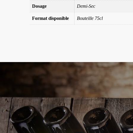
Dosage
Demi-Sec
Format disponible
Bouteille 75cl