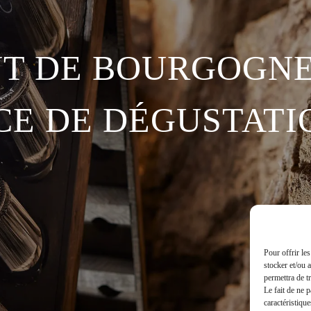
T DE BOURGOGNE
CE DE DÉGUSTATI
Pour offrir le
stocker et/ou 
permettra de t
Le fait de ne 
caractéristique