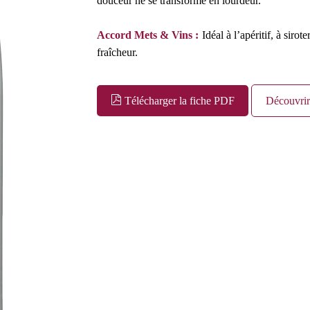
douceur ne se transforme en lourdeur.
Accord Mets & Vins :
Idéal à l’apéritif, à sir
fraîcheur.
Télécharger la fiche PDF
Découvrir