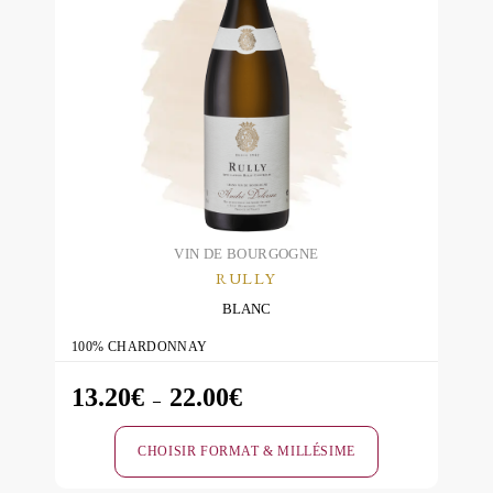
variations.
Les
options
peuvent
être
choisies
sur
la
page
du
VIN DE BOURGOGNE
RULLY
produit
BLANC
100% CHARDONNAY
13.20
€
22.00
€
Plage
–
de
CHOISIR FORMAT & MILLÉSIME
prix :
13.20€