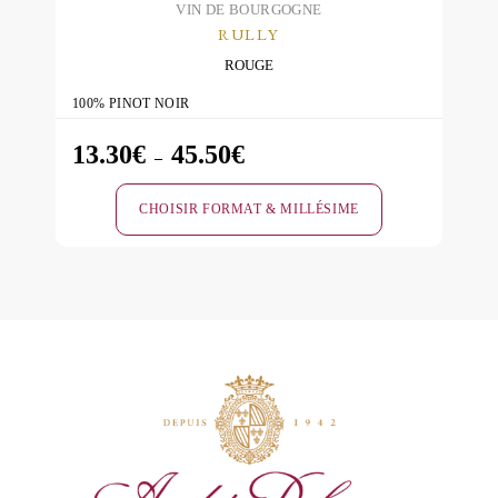
du
VIN DE BOURGOGNE
RULLY
produit
ROUGE
100% PINOT NOIR
13.30
€
45.50
€
Plage
–
de
CHOISIR FORMAT & MILLÉSIME
prix :
13.30€
Ce
à
produit
45.50€
a
plusieurs
variations.
Les
options
peuvent
être