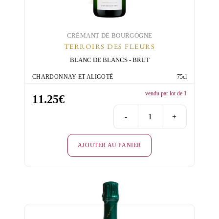
CRÉMANT DE BOURGOGNE
TERROIRS DES FLEURS
BLANC DE BLANCS
BRUT
CHARDONNAY ET ALIGOTÉ
75cl
vendu par lot de 1
11.25
€
-
+
quantité
de
AJOUTER AU PANIER
Terroirs
des
Fleurs
Blanc
de
Blancs