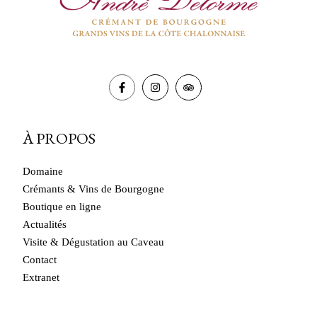
choisies
sur
la
page
du
produit
À PROPOS
Domaine
Crémants & Vins de Bourgogne
Boutique en ligne
Actualités
Visite & Dégustation au Caveau
Contact
Extranet