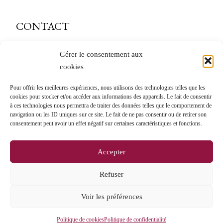
CONTACT
caveau@andre-delorme.com
Gérer le consentement aux
cookies
Tél. 03 85 87 64 14
Pour offrir les meilleures expériences, nous utilisons des technologies telles que les
André Delorme
cookies pour stocker et/ou accéder aux informations des appareils. Le fait de consentir
à ces technologies nous permettra de traiter des données telles que le comportement de
11 Rue des Bordes
navigation ou les ID uniques sur ce site. Le fait de ne pas consentir ou de retirer son
71150 Rully
consentement peut avoir un effet négatif sur certaines caractéristiques et fonctions.
Accepter
Refuser
Voir les préférences
AJOUTER AU PANIER
DESIGN ET MAINTENANCE
WWW.IOTA-SOLUTIONS.FR
-
MENTION
12.65
€
Politique de cookies
Politique de confidentialité