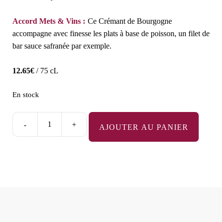
Accord Mets & Vins :
Ce Crémant de Bourgogne
accompagne avec finesse les plats à base de poisson, un filet de
bar sauce safranée par exemple.
12.65
€
/ 75 cL
En stock
-
+
AJOUTER AU PANIER
quantité
de
Terroir
d'Exception
-
Blanc
de
Blancs