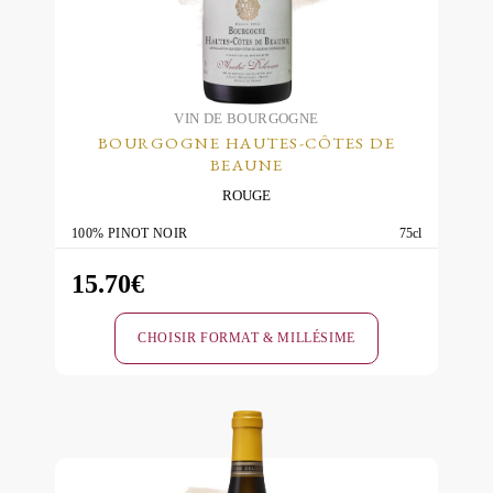
VIN DE BOURGOGNE
BOURGOGNE HAUTES-CÔTES DE
BEAUNE
ROUGE
100% PINOT NOIR
75cl
15.70
€
CHOISIR FORMAT & MILLÉSIME
Ce
produit
a
plusieurs