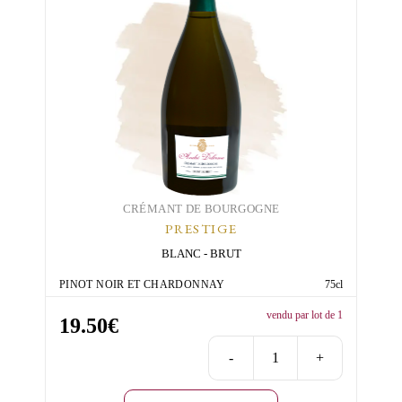
Brut
CRÉMANT DE BOURGOGNE
PRESTIGE
BLANC
BRUT
PINOT NOIR ET CHARDONNAY
75cl
vendu par lot de 1
19.50
€
-
+
quantité
de