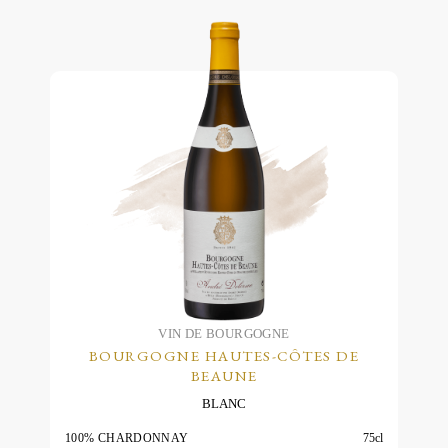
Ce
à
produit
22.00€
a
plusieurs
variations.
Les
options
peuvent
être
choisies
sur
la
page
du
VIN DE BOURGOGNE
BOURGOGNE HAUTES-CÔTES DE
produit
BEAUNE
BLANC
100% CHARDONNAY
75cl