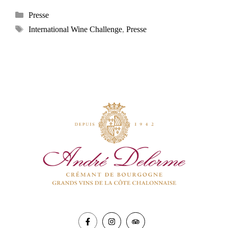
Categories
Presse
Tags
International Wine Challenge
,
Presse