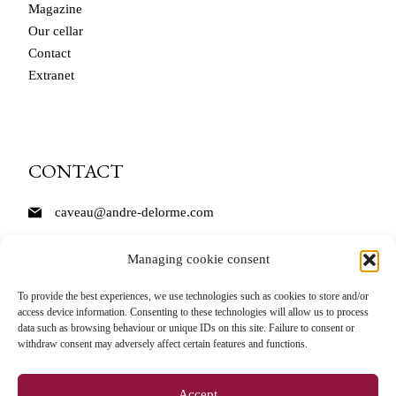
Magazine
Our cellar
Contact
Extranet
CONTACT
caveau@andre-delorme.com
Tél. 03 85 87 64 14
Managing cookie consent
André Delorme
To provide the best experiences, we use technologies such as cookies to store and/or
access device information. Consenting to these technologies will allow us to process
11 Rue des Bordes
data such as browsing behaviour or unique IDs on this site. Failure to consent or
71150 Rully
withdraw consent may adversely affect certain features and functions.
Accept