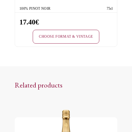
100% PINOT NOIR
75cl
17.40
€
CHOOSE FORMAT & VINTAGE
This
product
has
multiple
variants.
Related products
The
options
may
be
chosen
on
the