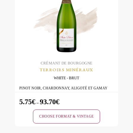
product
page
CRÉMANT DE BOURGOGNE
TERROIRS MINÉRAUX
WHITE
BRUT
PINOT NOIR, CHARDONNAY, ALIGOTÉ ET GAMAY
5.75
€
93.70
€
Price
–
range:
CHOOSE FORMAT & VINTAGE
5.75€
through
This
93.70€