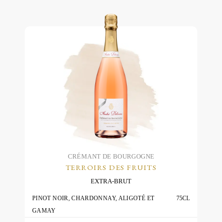
product
has
multiple
variants.
The
options
may
be
chosen
on
the
product
page
CRÉMANT DE BOURGOGNE
TERROIRS DES FRUITS
EXTRA-BRUT
PINOT NOIR, CHARDONNAY, ALIGOTÉ ET
75CL
GAMAY