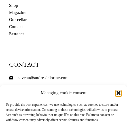
Shop
Magazine
Our cellar
Contact
Extranet
CONTACT
caveau@andre-delorme.com
Tél. 03 85 87 64 14
Managing cookie consent
André Delorme
To provide the best experiences, we use technologies such as cookies to store and/or
access device information. Consenting to these technologies will allow us to process
11 Rue des Bordes
data such as browsing behaviour or unique IDs on this site. Failure to consent or
71150 Rully
withdraw consent may adversely affect certain features and functions.