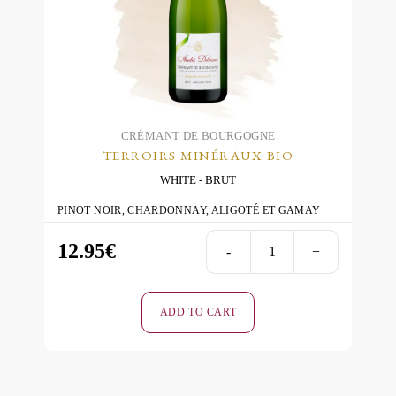
may
be
chosen
on
the
product
page
CRÉMANT DE BOURGOGNE
TERROIRS MINÉRAUX BIO
WHITE
BRUT
PINOT NOIR, CHARDONNAY, ALIGOTÉ ET GAMAY
12.95
€
-
+
Terroirs
Minéraux
BIO
ADD TO CART
-
White
-
Brut