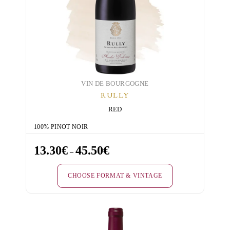
may
be
chosen
on
the
product
page
VIN DE BOURGOGNE
RULLY
RED
100% PINOT NOIR
13.30
€
45.50
€
Price
–
range:
CHOOSE FORMAT & VINTAGE
13.30€
through
This
45.50€
product
has