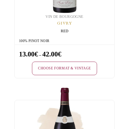
VIN DE BOURGOGNE
GIVRY
RED
100% PINOT NOIR
13.00
€
42.00
€
Price
–
range:
CHOOSE FORMAT & VINTAGE
13.00€
through
This
42.00€
product
has
multiple
variants.
The
options