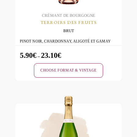
CRÉMANT DE BOURGOGNE
TERROIRS DES FRUITS
BRUT
PINOT NOIR, CHARDONNAY, ALIGOTÉ ET GAMAY
5.90
€
23.10
€
Price
–
range:
CHOOSE FORMAT & VINTAGE
5.90€
through
This
23.10€
product
has
multiple
variants.
The
options