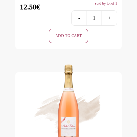
sold by lot of 1
12.50
€
-
+
Terroirs
des
ADD TO CART
Fruits
-
Rosé
-
Extra-
Brut
quantity