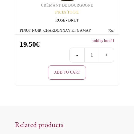
CRÉMANT DE BOURGOGNE
PRESTIGE
ROSÉ
BRUT
PINOT NOIR, CHARDONNAY ET GAMAY
75cl
sold by lot of 1
19.50
€
-
+
Prestige
Rosé
ADD TO CART
Brut
quantity
Related products