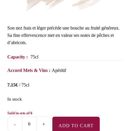
Son nez frais et léger précède une bouche au fruité généreux.
Sa fine effervescence met en valeur ses notes de pêches et
d’abricots.
Capacity :
75cl
Accord Mets & Vins :
Apéritif
7.15
€
/ 75cl
In stock
Sold in sets of 6
-
+
ADD TO CART
Méthode