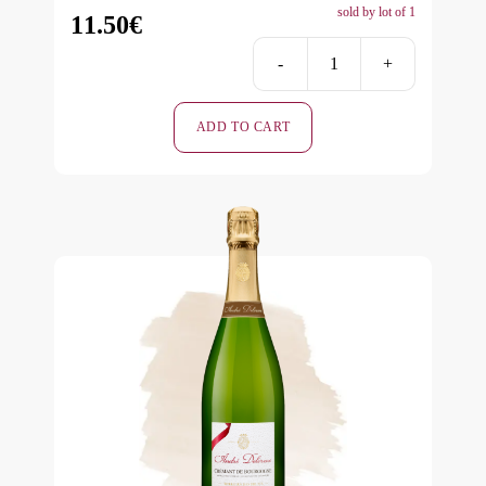
sold by lot of 1
11.50
€
-
+
ICE
Blanc
ADD TO CART
Demi-
Sec
quantity