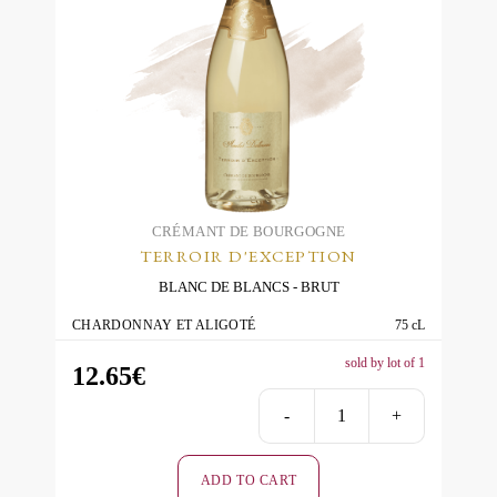
CRÉMANT DE BOURGOGNE
TERROIR D'EXCEPTION
BLANC DE BLANCS
BRUT
CHARDONNAY ET ALIGOTÉ
75 cL
sold by lot of 1
12.65
€
-
+
Terroir
d'Excepti
ADD TO CART
-