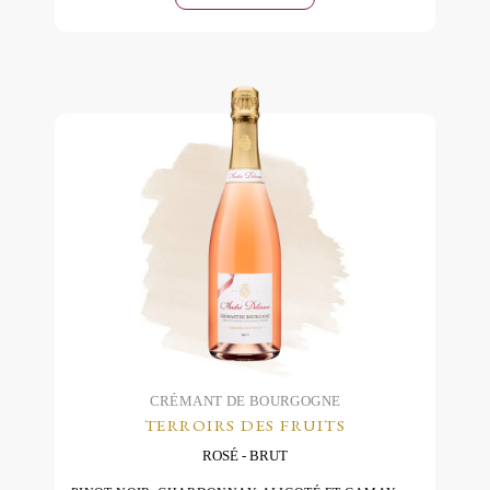
Blanc
de
Blancs
Brut
quantity
CRÉMANT DE BOURGOGNE
TERROIRS DES FRUITS
ROSÉ
BRUT