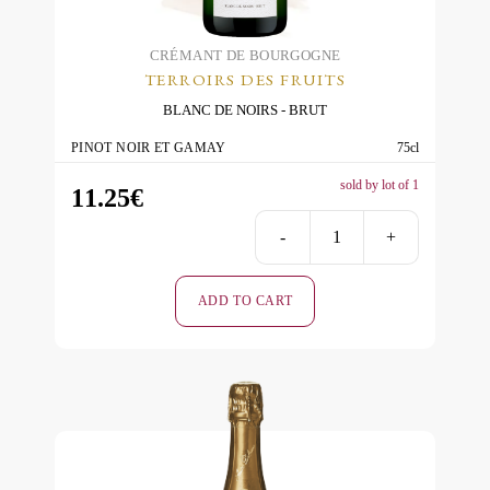
CRÉMANT DE BOURGOGNE
TERROIRS DES FRUITS
BLANC DE NOIRS
BRUT
PINOT NOIR ET GAMAY
75cl
sold by lot of 1
11.25
€
-
+
Terroirs
des
ADD TO CART
Fruits
Blanc
de
Noirs
Brut
quantity