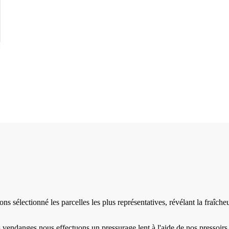
électionné les parcelles les plus représentatives, révélant la fraîcheur
s vendanges nous effectuons un pressurage lent à l'aide de nos pressoi