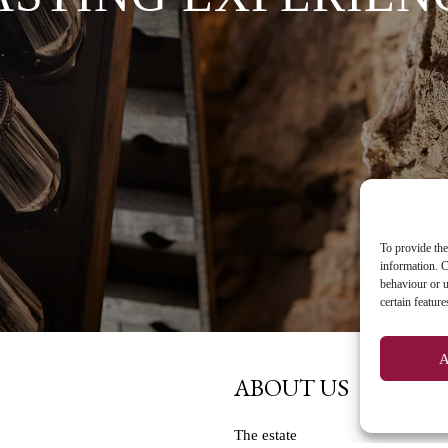
To provide the
information. C
behaviour or u
certain featur
A
ABOUT US
The estate