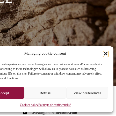
Managing cookie consent
 best experiences, we use technologies such as cookies to store and/or access device
onsenting to these technologies will allow us to process data such as browsing
nique IDs on this site. Failure to consent or withdraw consent may adversely affect
es and functions.
ccept
Refuse
View preferences
CONTACT
Cookies policy
Politique de confidentialité
caveau@andre-delorme.com