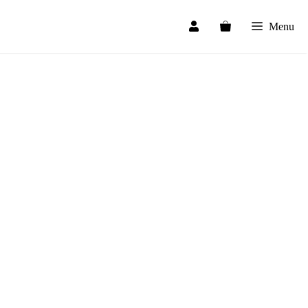
Rosé
Menu
Brut
-
2018
quantity