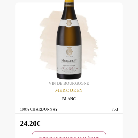
Blancs
Brut
VIN DE BOURGOGNE
MERCUREY
BLANC
100% CHARDONNAY
75cl
24.20
€