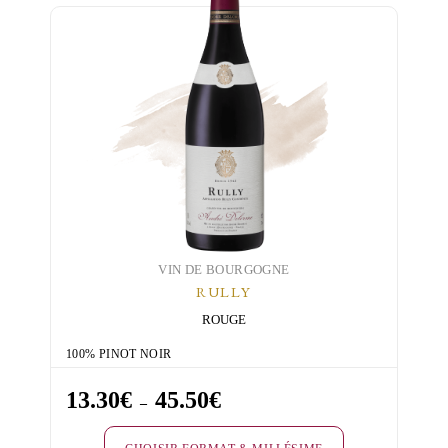
VIN DE BOURGOGNE
RULLY
ROUGE
100% PINOT NOIR
13.30
€
45.50
€
Plage
–
de