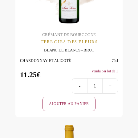
CRÉMANT DE BOURGOGNE
TERROIRS DES FLEURS
BLANC DE BLANCS
BRUT
CHARDONNAY ET ALIGOTÉ
75cl
vendu par lot de 1
11.25
€
-
+
quantité
de
AJOUTER AU PANIER
Terroirs
des
Fleurs
Blanc
de