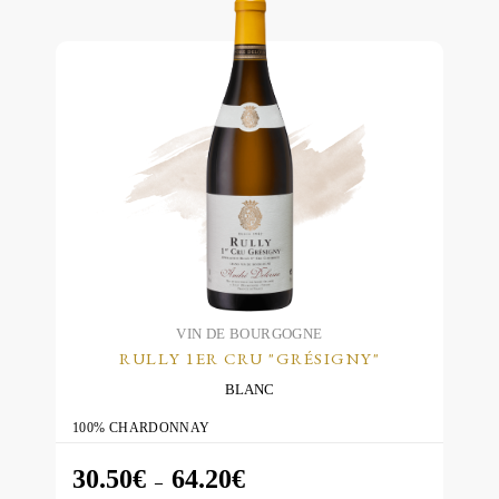
être
choisies
sur
la
page
du
produit
VIN DE BOURGOGNE
RULLY 1ER CRU "GRÉSIGNY"
BLANC
100% CHARDONNAY
30.50
€
64.20
€
Plage
–