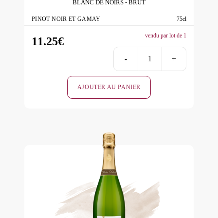
BLANC DE NOIRS
BRUT
PINOT NOIR ET GAMAY
75cl
vendu par lot de 1
11.25
€
-
+
quantité
de
AJOUTER AU PANIER
Terroirs
des
Fruits
Blanc
de
Noirs
Brut