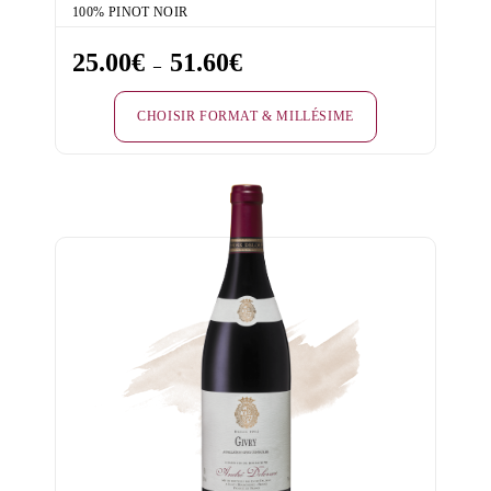
100% PINOT NOIR
25.00
€
51.60
€
Plage
–
de
CHOISIR FORMAT & MILLÉSIME
prix :
25.00€
Ce
à
produit
51.60€
a
plusieurs
variations.
Les
options
peuvent
être
choisies
sur
la