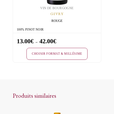
page
du
VIN DE BOURGOGNE
GIVRY
produit
ROUGE
100% PINOT NOIR
13.00
€
42.00
€
Plage
–
de
CHOISIR FORMAT & MILLÉSIME
prix :
13.00€
Ce
à
produit
42.00€
a
plusieurs
variations.
Produits similaires
Les
options
peuvent